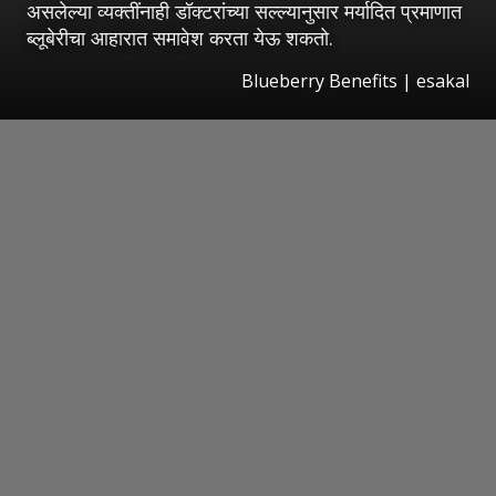
असलेल्या व्यक्तींनाही डॉक्टरांच्या सल्ल्यानुसार मर्यादित प्रमाणात
ब्लूबेरीचा आहारात समावेश करता येऊ शकतो.
Blueberry Benefits
|
esakal