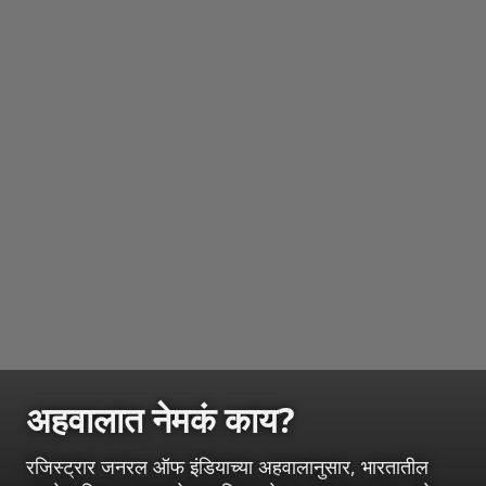
अहवालात नेमकं काय?
रजिस्ट्रार जनरल ऑफ इंडियाच्या अहवालानुसार, भारतातील