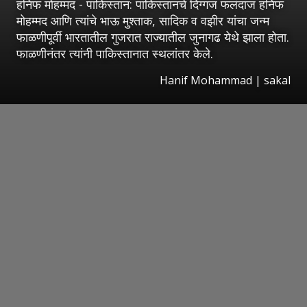
हनिफ मोहम्मद - पाकिस्तान: पाकिस्तानचे दिग्गज फलंदाज हनिफ
मोहम्मद आणि त्यांचे भाऊ मुश्ताक, सादिक व वझीर यांचा जन्म
फाळणीपूर्वी भारतातील गुजरात राज्यातील जुनागढ येथे झाला होता.
फाळणीनंतर त्यांनी पाकिस्तानात स्थलांतर केले.
Hanif Mohammad
|
sakal