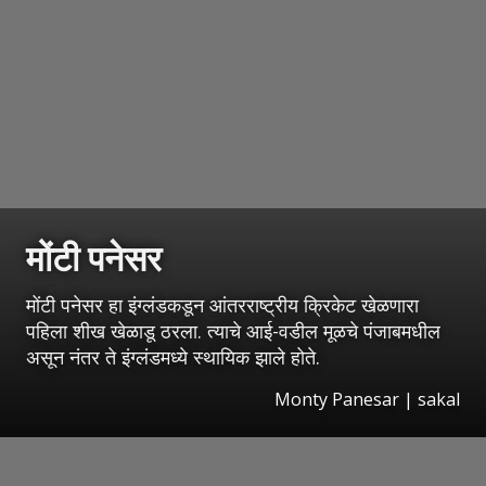
मोंटी पनेसर
मोंटी पनेसर हा इंग्लंडकडून आंतरराष्ट्रीय क्रिकेट खेळणारा
पहिला शीख खेळाडू ठरला. त्याचे आई-वडील मूळचे पंजाबमधील
असून नंतर ते इंग्लंडमध्ये स्थायिक झाले होते.
Monty Panesar
|
sakal