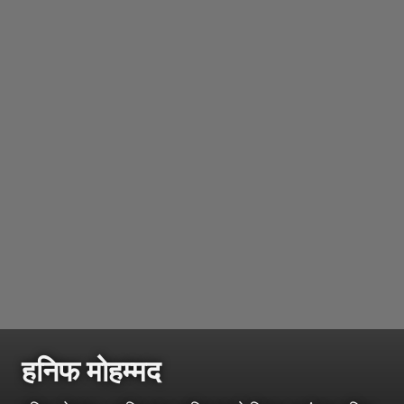
हनिफ मोहम्मद