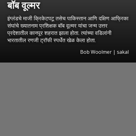
बॉब वूल्मर
इंग्लंडचे माजी क्रिकेटपटू तसेच पाकिस्तान आणि दक्षिण आफ्रिका
संघांचे ख्यातनाम प्रशिक्षक बॉब वूल्मर यांचा जन्म उत्तर
प्रदेशातील कानपूर शहरात झाला होता. त्यांच्या वडिलांनी
भारतातील रणजी ट्रॉफी स्पर्धेत खेळ केला होता.
Bob Woolmer
|
sakal