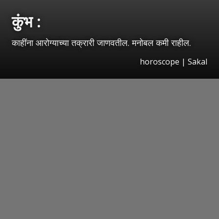
कुंभ :
काहींना आरोग्याच्या तक्रारी जाणवतील. मनोबल कमी राहील.
horoscope
|
Sakal