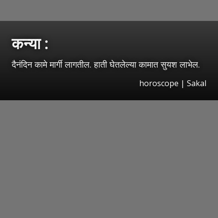
कन्या :
दैनंदिन कामे मार्गी लागतील. हाती घेतलेल्या कामात सुयश लाभेल.
horoscope
|
Sakal