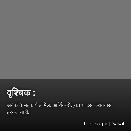
वृश्‍चिक :
अनेकांचे सहकार्य लाभेल. आर्थिक क्षेत्रात धाडस करावयास
हरकत नाही.
horoscope
|
Sakal