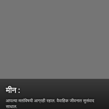
मीन :
आपल्या मतांविषयी आग्रही रहाल. वैवाहिक जीवनात सुसंवाद
साधाल.