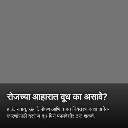
रोजच्या आहारात दूध का असावे?
हाडे, स्नायू, ऊर्जा, पोषण आणि वजन नियंत्रण अशा अनेक
कारणांसाठी दररोज दूध पिणे फायदेशीर ठरू शकते.