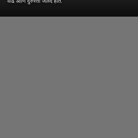
वाढ आणि दुरुस्ती जलद होते.