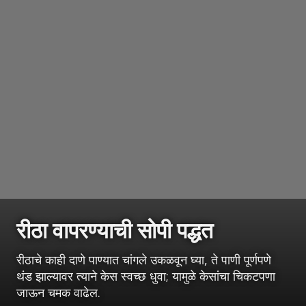
रीठा वापरण्याची सोपी पद्धत
रीठाचे काही दाणे पाण्यात चांगले उकळवून घ्या, ते पाणी पूर्णपणे
थंड झाल्यावर त्याने केस स्वच्छ धुवा; यामुळे केसांचा चिकटपणा
जाऊन चमक वाढेल.