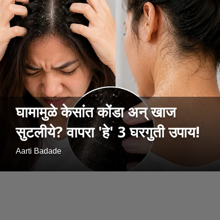
घामामुळे केसांत कोंडा अन् खाज
सुटलीये? वापरा 'हे' 3 घरगुती उपाय!
Aarti Badade