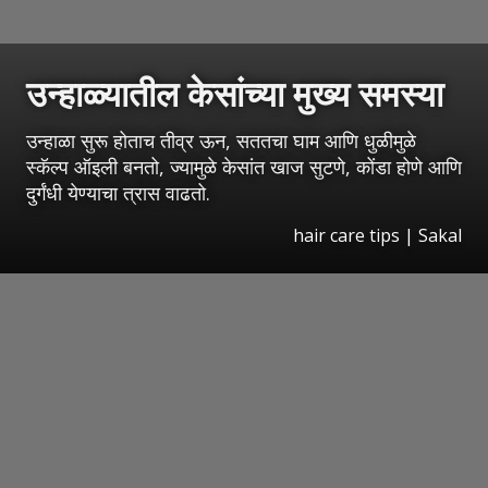
उन्हाळ्यातील केसांच्या मुख्य समस्या
उन्हाळा सुरू होताच तीव्र ऊन, सततचा घाम आणि धुळीमुळे
स्कॅल्प ऑइली बनतो, ज्यामुळे केसांत खाज सुटणे, कोंडा होणे आणि
दुर्गंधी येण्याचा त्रास वाढतो.
hair care tips
|
Sakal