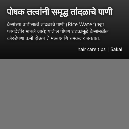
पोषक तत्वांनी समृद्ध तांदळाचे पाणी
केसांच्या वाढीसाठी तांदळाचे पाणी (Rice Water) खूप
फायदेशीर मानले जाते; यातील पोषण घटकांमुळे केसांमधील
कोरडेपणा कमी होऊन ते मऊ आणि चमकदार बनतात.
hair care tips
|
Sakal