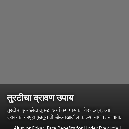
तुरटीचा द्रावण उपाय
तुरटीचा एक छोटा तुकडा अर्धा कप पाण्यात विरघळवून, त्या
द्रावणात कापूस बुडवून तो डोळ्यांखालील काळ्या भागावर लावावा.
Alum or Fitkari Face Benefits for Under Eye circle
|