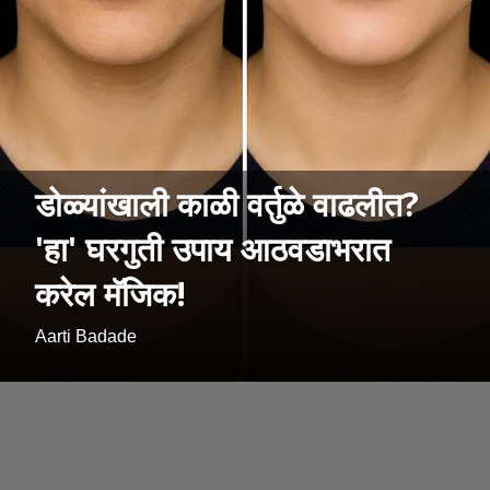
डोळ्यांखाली काळी वर्तुळे वाढलीत?
'हा' घरगुती उपाय आठवडाभरात
करेल मॅजिक!
Aarti Badade