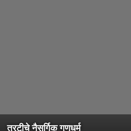
तुरटीचे नैसर्गिक गुणधर्म