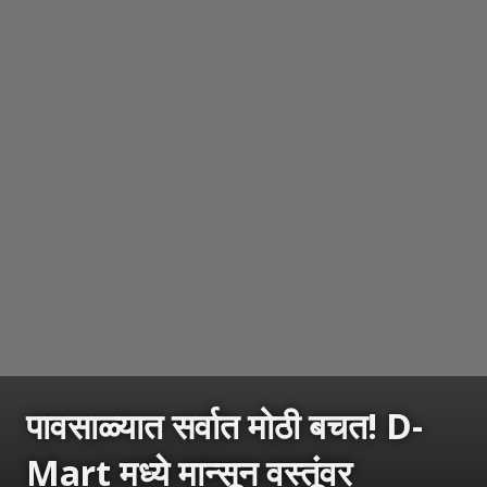
पावसाळ्यात सर्वात मोठी बचत! D-
Mart मध्ये मान्सून वस्तूंवर