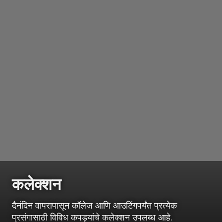
कलेक्शन
दैनंदिन वापरापासून कॉलेज आणि आउटिंगपर्यंत प्रत्येक
प्रसंगासाठी विविध कपड्यांचे कलेक्शन उपलब्ध आहे.