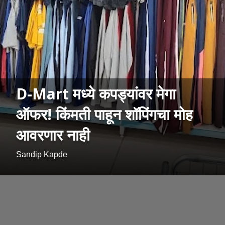
D-Mart मध्ये कपड्यांवर मेगा
ऑफर! किंमती पाहून शॉपिंगचा मोह
आवरणार नाही
Sandip Kapde