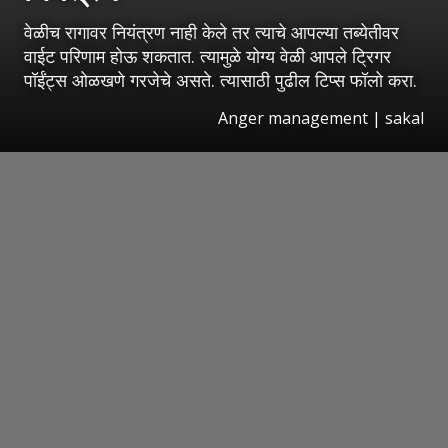
वेळीच रागावर नियंत्रण नाही केले तर त्याचे आपल्या तब्येतीवर
वाईट परिणाम होऊ शकतात. त्यामुळे योग्य वेळी आपले ट्रिगर
पॉईंट्स ओळखणे गरजेचे असते. त्यासाठी पुढील टिप्स फॉलो करा.
Anger management | sakal