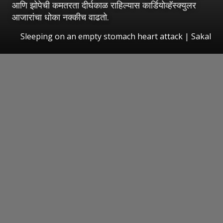
आणि झोपेची कमतरता दीर्घकाळ राहिल्यास कार्डियोव्हॅस्क्युलर
आजारांचा धोका नक्कीच वाढतो.
Sleeping on an empty stomach heart attack
|
Sakal