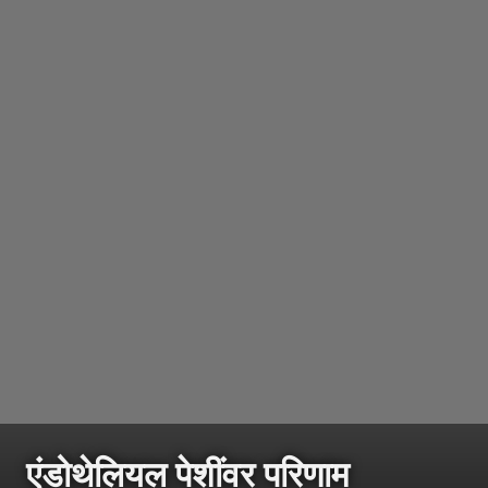
एंडोथेलियल पेशींवर परिणाम