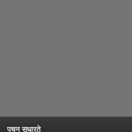
पचन सुधारते