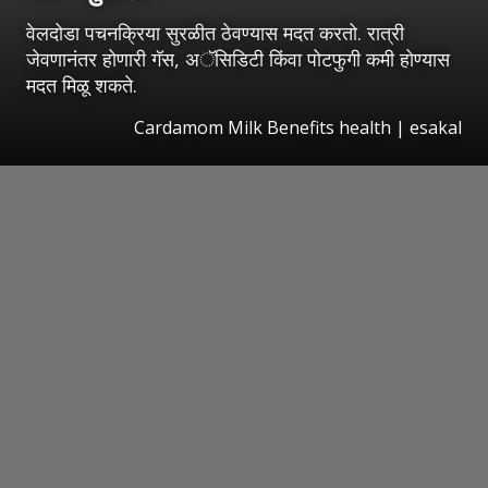
वेलदोडा पचनक्रिया सुरळीत ठेवण्यास मदत करतो. रात्री
जेवणानंतर होणारी गॅस, अॅसिडिटी किंवा पोटफुगी कमी होण्यास
मदत मिळू शकते.
Cardamom Milk Benefits health
|
esakal