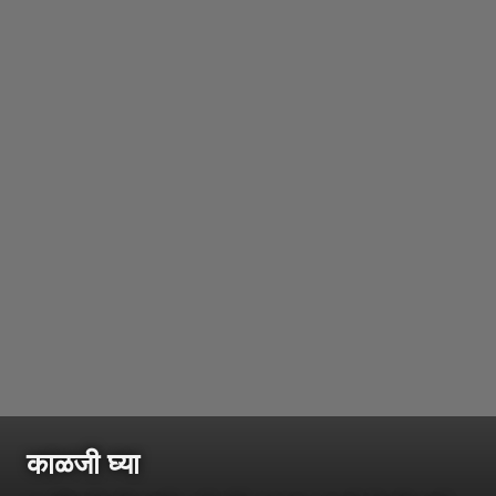
काळजी घ्या