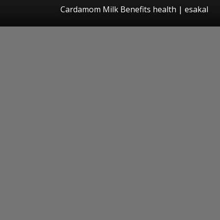
Cardamom Milk Benefits health
|
esakal