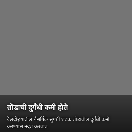
तोंडाची दुर्गंधी कमी होते
वेलदोड्यातील नैसर्गिक सुगंधी घटक तोंडातील दुर्गंधी कमी
करण्यास मदत करतात.