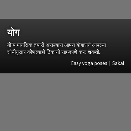
योग
योग्य मानसिक तयारी असल्यास आपण योगासने आपल्या
सोयीनुसार कोणत्याही ठिकाणी सहजपणे करू शकतो.
Easy yoga poses
|
Sakal