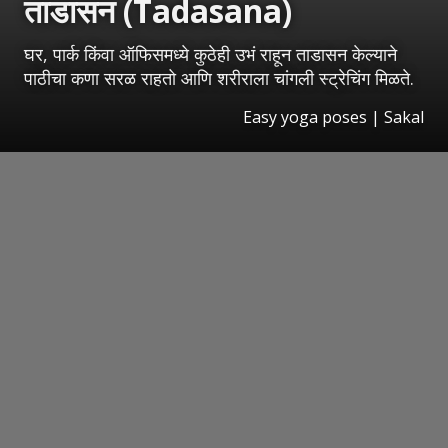
ताडासन (Tadasana)
घर, पार्क किंवा ऑफिसमध्ये कुठेही उभं राहून ताडासन केल्याने
पाठीचा कणा सरळ राहतो आणि शरीराला चांगली स्ट्रेचिंग मिळते.
Easy yoga poses
|
Sakal