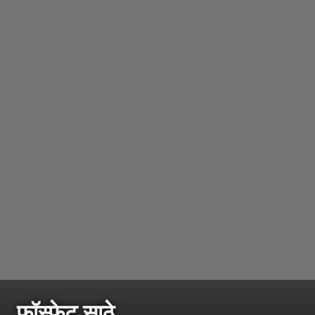
फॉस्फेट साठे