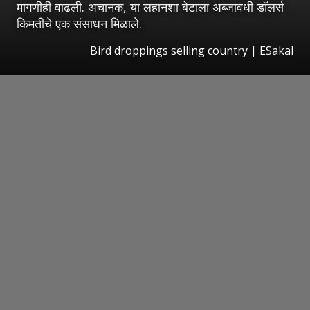
मागणीही वाढली. अचानक, या लहानशा बेटाला अब्जावधी डॉलर्स
किमतीचे एक संसाधन मिळाले.
Bird droppings selling country
|
ESakal