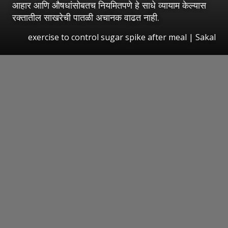
आहार आणि औषधांसोबतच नियमितपणे हे साधे व्यायाम केल्यास
रक्तातील साखरेची पातळी अचानक वाढत नाही.
exercise to control sugar spike after meal
|
Sakal