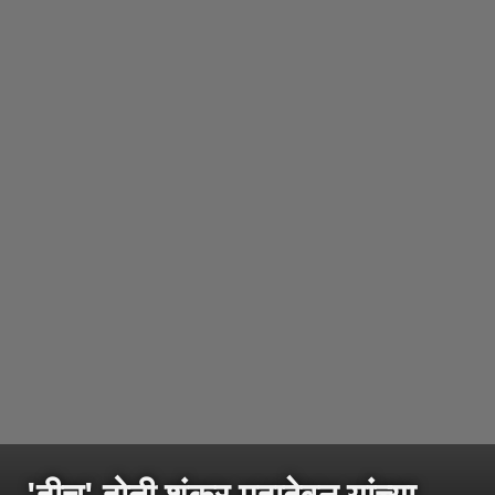
'हीच' होती शंकर महादेवन यांच्या