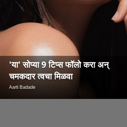
'या' सोप्या 9 टिप्स फॉलो करा अन्
चमकदार त्वचा मिळवा
Aarti Badade