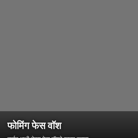
फोमिंग फेस वॉश