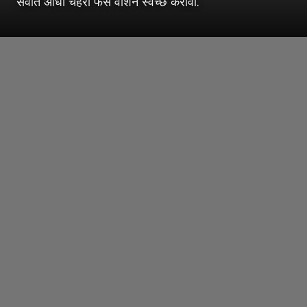
सर्वात आधी चेहरा फेस वॉशने स्वच्छ करावा.