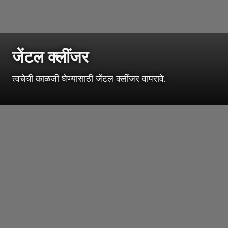
जेंटल क्लींजर
त्वचेची काळजी घेण्यासाठी जेंटल क्लींजर वापरावे.