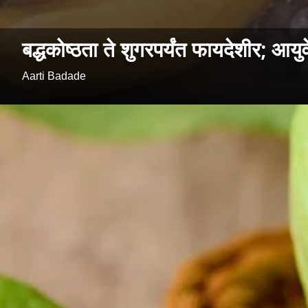
बद्धकोष्ठता ते शुगरपर्यंत फायदेशीर; आयु
Aarti Badade