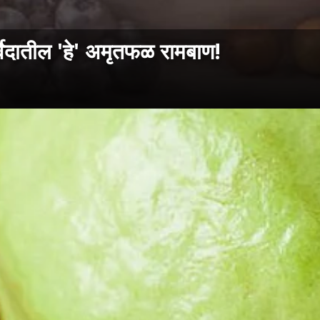
र्वेदातील 'हे' अमृतफळ रामबाण!