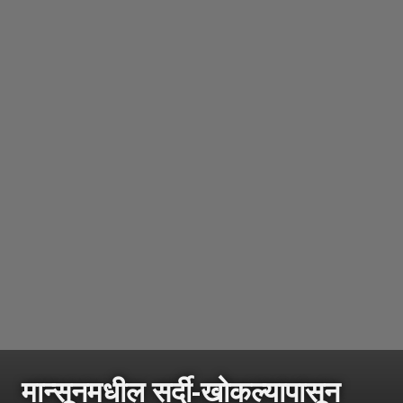
मान्सूनमधील सर्दी-खोकल्यापासून