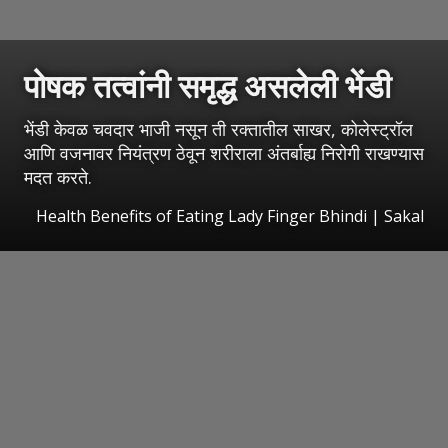
पोषक तत्वांनी समृद्ध असलेली भेंडी
भेंडी केवळ चवदार भाजी नसून ती रक्तातील साखर, कोलेस्ट्रॉल
आणि वजनावर नियंत्रण ठेवून शरीराला अंतर्बाह्य निरोगी राखण्यास
मदत करते.
Health Benefits of Eating Lady Finger Bhindi
|
Sakal