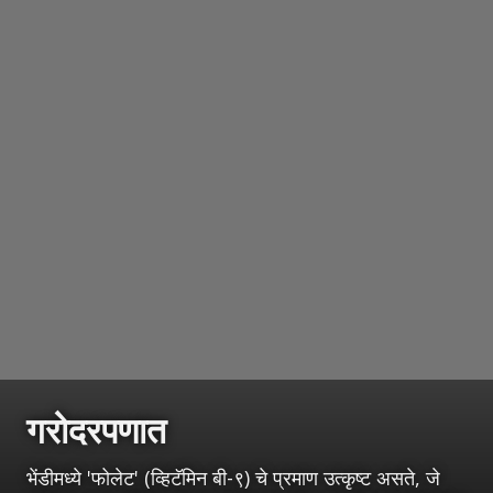
गरोदरपणात
भेंडीमध्ये 'फोलेट' (व्हिटॅमिन बी-९) चे प्रमाण उत्कृष्ट असते, जे