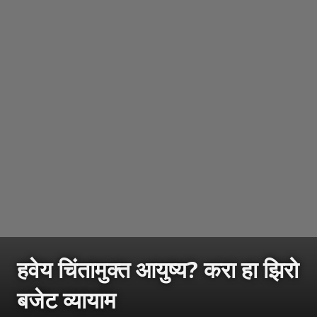
हवेय चिंतामुक्त आयुष्य? करा हा झिरो
बजेट व्यायाम