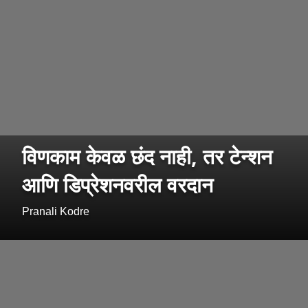
विणकाम केवळ छंद नाही, तर टेन्शन
आणि डिप्रेशनवरील वरदान
Pranali Kodre