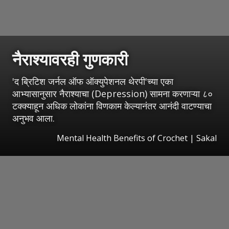
नैराश्यावरही गुणकारी
'द ब्रिटिश जर्नल ऑफ ऑक्युपेशनल थेरपी'च्या एका
आभ्यासानुसार नैराश्याचा (Depression) सामना करणाऱ्या ८०
टक्क्याहून अधिक लोकांना विणकाम केल्यानंतर आनंदी वाटण्याचा
अनुभव आला.
Mental Health Benefits of Crochet
|
Sakal