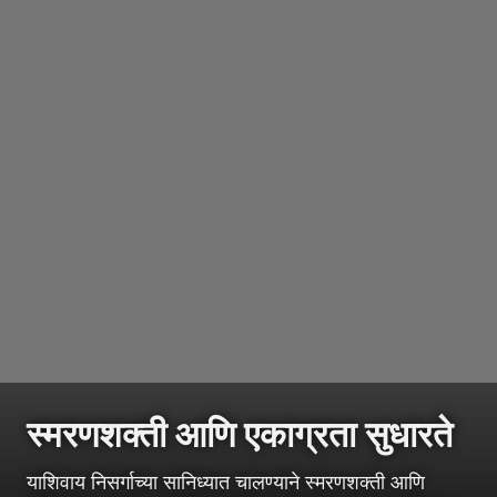
स्मरणशक्ती आणि एकाग्रता सुधारते
याशिवाय निसर्गाच्या सानिध्यात चालण्याने स्मरणशक्ती आणि