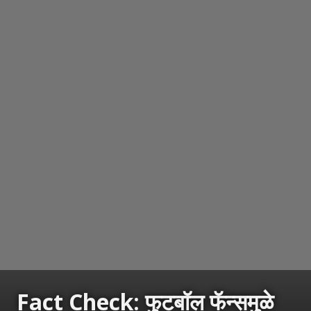
Fact Check: फुटबॉल फॅन्समुळे