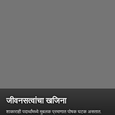
जीवनसत्वांचा खजिना
शाकाराही पदार्थांमध्ये मुबलक प्रमाणात पोषक घटक असतात.