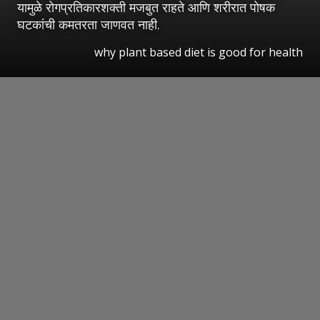
यामुळे रोगप्रतिकारशक्ती मजबुत राहते आणि शरीरात पोषक
घटकांची कमतरता जाणवत नाही.
why plant based diet is good for health