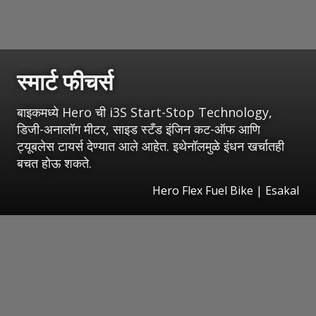
स्मार्ट फीचर्स
बाइकमध्ये Hero ची i3S Start-Stop Technology,
डिजी-अनालॉग मीटर, साइड स्टँड इंजिन कट-ऑफ आणि
ट्यूबलेस टायर्स देण्यात आले आहेत. इथेनॉलमुळे इंधन खर्चातही
बचत होऊ शकते.
Hero Flex Fuel Bike
|
Esakal