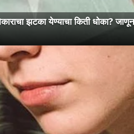
ाचा झटका येण्याचा किती धोका? जाणून घ्य