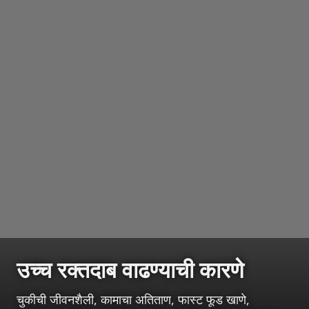
उच्च रक्तदाब वाढण्याची कारणे
चुकीची जीवनशैली, कामाचा अतिताण, फास्ट फूड खाणे,