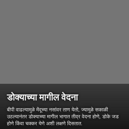
डोक्याच्या मागील वेदना
बीपी वाढल्यामुळे मेंदूच्या नसांवर ताण येतो, ज्यामुळे सकाळी
उठल्यानंतर डोक्याच्या मागील भागात तीव्र वेदना होणे, डोके जड
होणे किंवा चक्कर येणे अशी लक्षणे दिसतात.