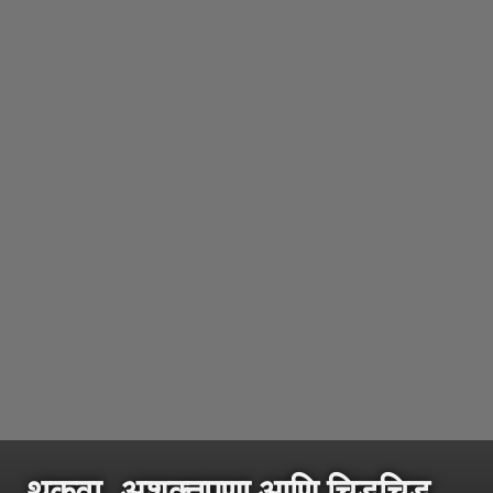
थकवा, अशक्तपणा आणि चिडचिड