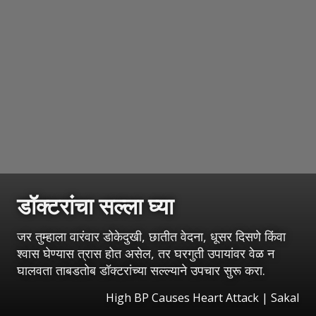
डॉक्टरांचा सल्ला घ्या
जर तुम्हाला वारंवार डोकेदुखी, छातीत वेदना, धूसर दिसणे किंवा
श्वास घेण्यास त्रास होत असेल, तर घरगुती उपायांवर वेळ न
घालवता ताबडतोब डॉक्टरांच्या सल्ल्याने उपचार सुरू करा.
High BP Causes Heart Attack
|
Sakal