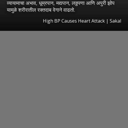
व्यायामाचा अभाव, धूम्रपान, मद्यपान, लठ्ठपणा आणि अपुरी झोप
यामुळे शरीरातील रक्तदाब वेगाने वाढतो.
High BP Causes Heart Attack
|
Sakal