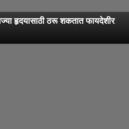
ाज्या हृदयासाठी ठरू शकतात फायदेशीर