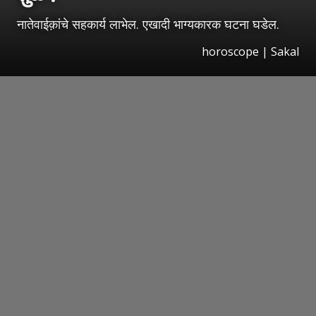
नातेवाईक़ांचे सहकार्य लाभेल. एखादी भाग्यकारक घटना घडेल.
horoscope
|
Sakal