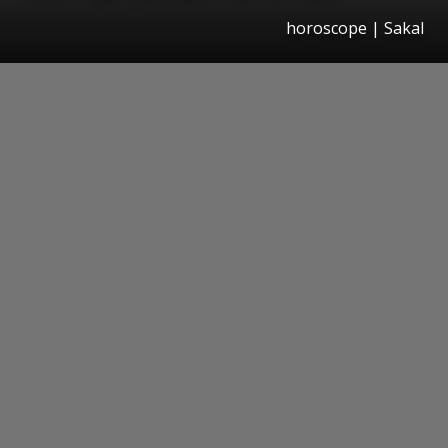
horoscope
|
Sakal