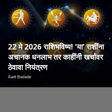
22 मे 2026 राशिभविष्य! ‘या’ राशींना
अचानक धनलाभ तर काहींनी खर्चावर
ठेवावा नियंत्रण
Aarti Badade