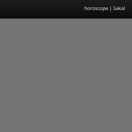
horoscope
|
Sakal