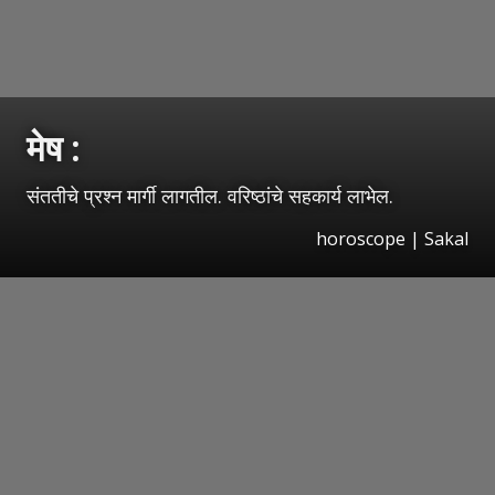
मेष :
संततीचे प्रश्‍न मार्गी लागतील. वरिष्ठांचे सहकार्य लाभेल.
horoscope
|
Sakal