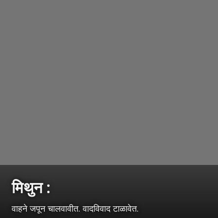
मिथुन :
वाहने जपून चालवावीत. वादविवाद टाळावेत.