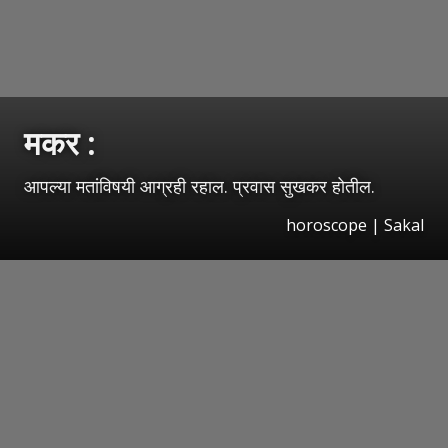
मकर :
आपल्या मतांविषयी आग्रही रहाल. प्रवास सुखकर होतील.
horoscope
|
Sakal