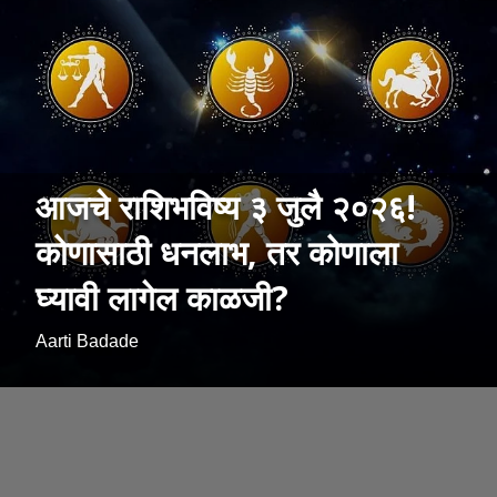
आजचे राशिभविष्य ३ जुलै २०२६!
कोणासाठी धनलाभ, तर कोणाला
घ्यावी लागेल काळजी?
Aarti Badade