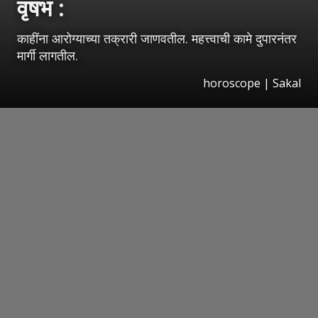
वृषभ :
काहींना आरोग्याच्या तक्रारी जाणवतील. महत्त्वाची कामे दुपारनंतर
मार्गी लागतील.
horoscope
|
Sakal