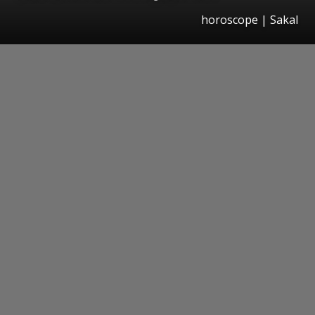
horoscope
|
Sakal