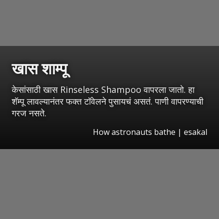
खास शाम्पू
केसांसाठी खास Rinseless Shampoo वापरला जातो. हा
शॅम्पू लावल्यानंतर फक्त टॉवेलने पुसायचं असतं. पाणी वापरण्याची
गरज नसते.
How astronauts bathe
|
esakal