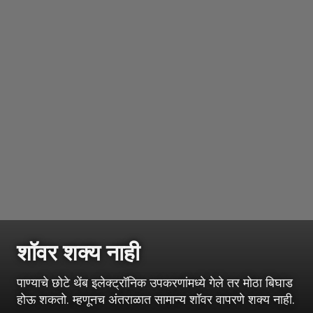
शॉवर शक्य नाही
पाण्याचे छोटे थेंब इलेक्ट्रॉनिक उपकरणांमध्ये गेले तर मोठा बिघाड
होऊ शकतो. म्हणूनच अंतराळात सामान्य शॉवर वापरणे शक्य नाही.