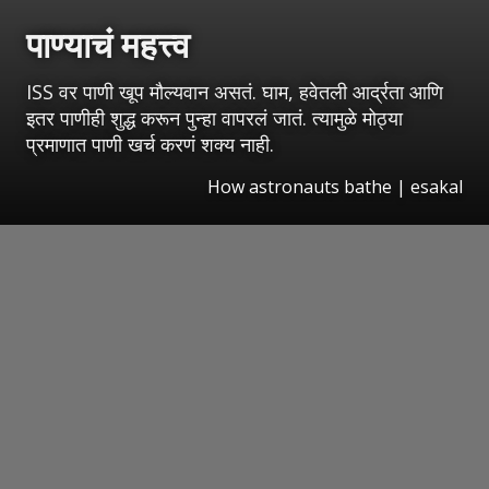
पाण्याचं महत्त्व
ISS वर पाणी खूप मौल्यवान असतं. घाम, हवेतली आर्द्रता आणि
इतर पाणीही शुद्ध करून पुन्हा वापरलं जातं. त्यामुळे मोठ्या
प्रमाणात पाणी खर्च करणं शक्य नाही.
How astronauts bathe
|
esakal