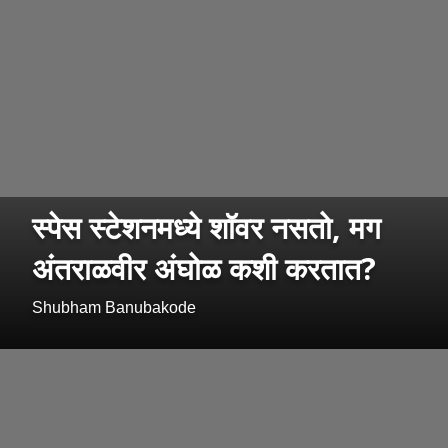
स्पेस स्टेशनमध्ये शॉवर नसतो, मग
अंतराळवीर अंघोळ कशी करतात?
Shubham Banubakode