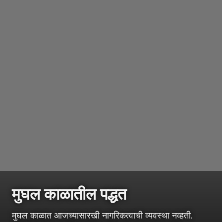
मुघल काळातील पद्धत
मुघल काळात आजच्यासारखी नागरिकत्वाची व्यवस्था नव्हती.