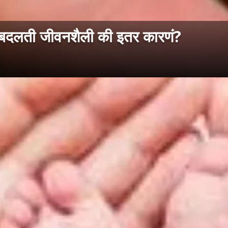
 बदलती जीवनशैली की इतर कारणं?