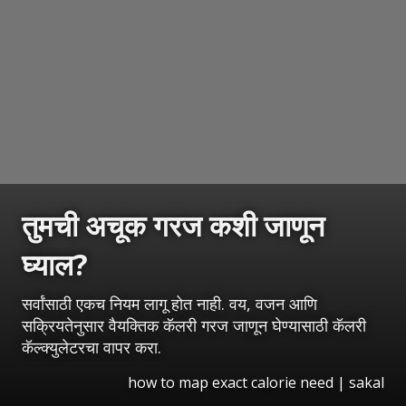
तुमची अचूक गरज कशी जाणून
घ्याल?
सर्वांसाठी एकच नियम लागू होत नाही. वय, वजन आणि
सक्रियतेनुसार वैयक्तिक कॅलरी गरज जाणून घेण्यासाठी कॅलरी
कॅल्क्युलेटरचा वापर करा.
how to map exact calorie need
|
sakal