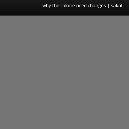
why the calorie need changes
| sakal