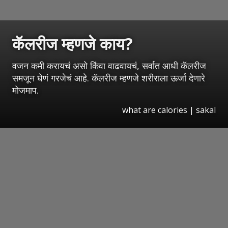
कॅलरीज म्हणजे काय?
वजन कमी करायचं असो किंवा वाढवायचं, सर्वात आधी कॅलरीज
समजून घेणं गरजेचं आहे. कॅलरीज म्हणजे शरीराला ऊर्जा देणारे
मोजमाप.
what are calories
|
sakal