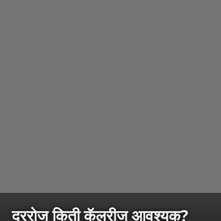
दररोज किती कॅलरीज आवश्यक?