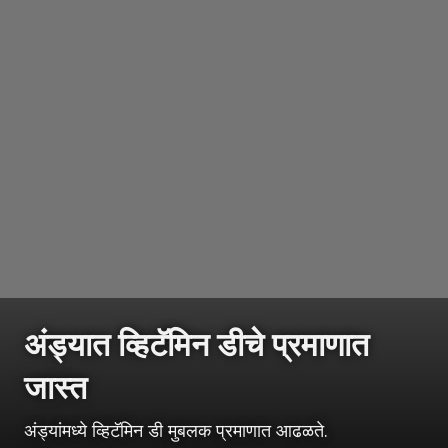
अंड्यात व्हिटॅमिन डीचे प्रमाणात
जास्त
अंड्यांमध्ये व्हिटॅमिन डी मुबलक प्रमाणात आढळते.