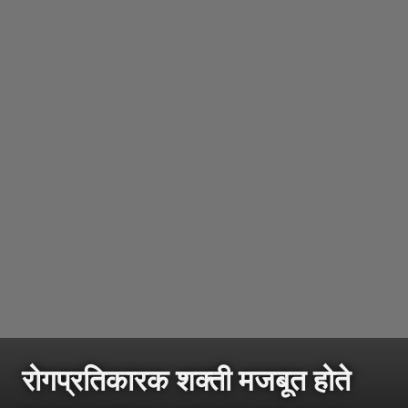
रोगप्रतिकारक शक्ती मजबूत होते