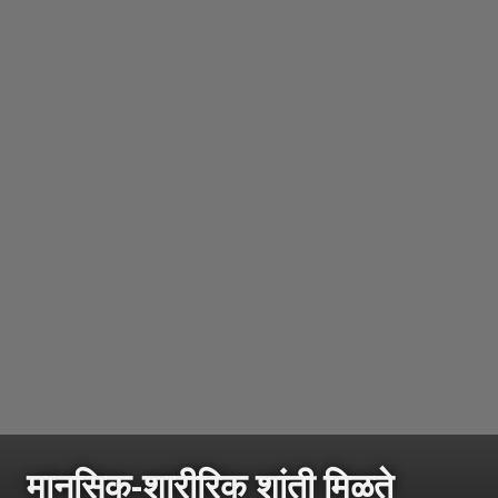
मानसिक-शारीरिक शांती मिळते