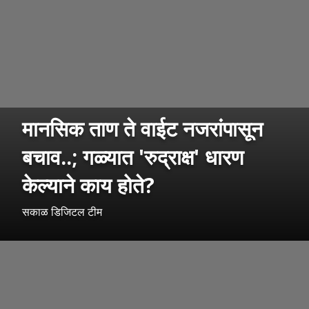
मानसिक ताण ते वाईट नजरांपासून
बचाव..; गळ्यात 'रुद्राक्ष' धारण
केल्याने काय होते?
सकाळ डिजिटल टीम