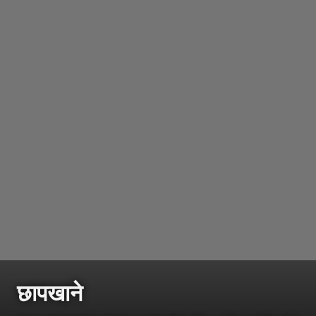
छापखाने