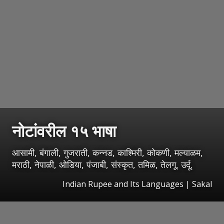
नोटांवरील १५ भाषा
आसामी, बंगाली, गुजराती, कन्नड, काश्मिरी, कोकणी, मल्याळम,
मराठी, नेपाळी, ओडिया, पंजाबी, संस्कृत, तमिळ, तेलगू, उर्दू.
Indian Rupee and Its Languages
|
Sakal