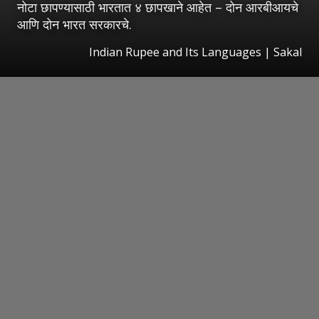
नोटा छापण्यासाठी भारतात ४ छापखाने आहेत – दोन आरबीआयचे
आणि दोन भारत सरकारचे.
Indian Rupee and Its Languages
|
Sakal