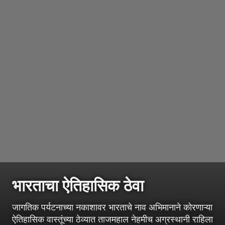
भारताचा ऐतिहासिक ठेवा
जागतिक पर्यटनाच्या नकाशावर भारताचे नाव अभिमानाने कोरणाऱ्या
ऐतिहासिक वास्तूंच्या ठेव्यात ताजमहाल नेहमीच अग्रस्थानी राहिला