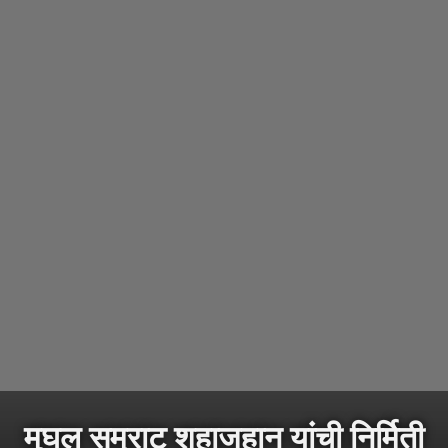
मुघल सम्राट शहाजहान यांची निर्मिती