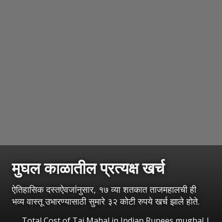
मुघल काळातील प्रत्यक्ष खर्च
ऐतिहासिक दस्तऐवजांनुसार, १७ व्या शतकात ताजमहालची ही
भव्य वास्तू उभारण्यासाठी सुमारे ३२ कोटी रुपये खर्च झाले होते.
Total Cost of Taj Mahal in Indian Rupees mughal
|