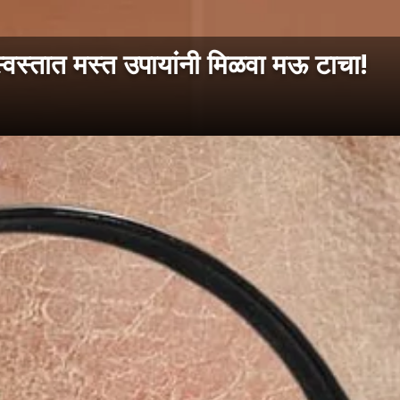
स्वस्तात मस्त उपायांनी मिळवा मऊ टाचा!