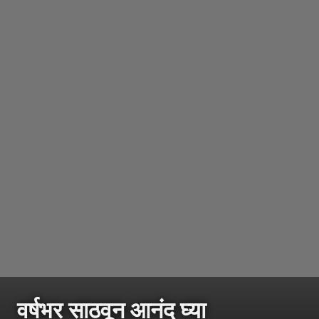
वर्षभर साठवून आनंद घ्या