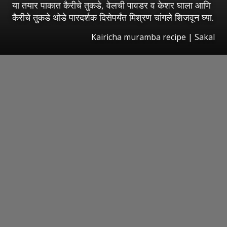
या तयार पाकात कैरीचे तुकडे, वेलची पावडर व केशर घाला आणि
कैरीचे तुकडे थोडे पारदर्शक दिसेपर्यंत मिश्रण चांगले शिजवून घ्या.
Kairicha muramba recipe
|
Sakal