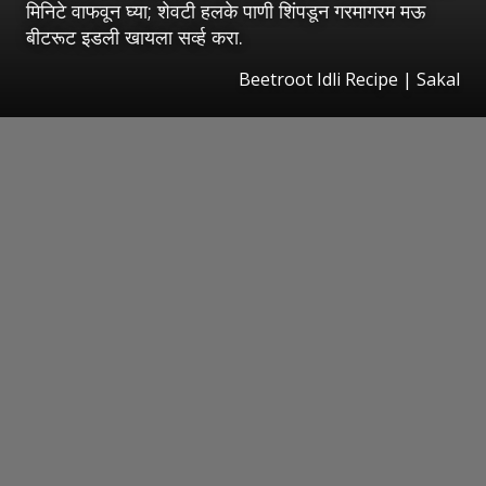
मिनिटे वाफवून घ्या; शेवटी हलके पाणी शिंपडून गरमागरम मऊ
बीटरूट इडली खायला सर्व्ह करा.
Beetroot Idli Recipe
|
Sakal