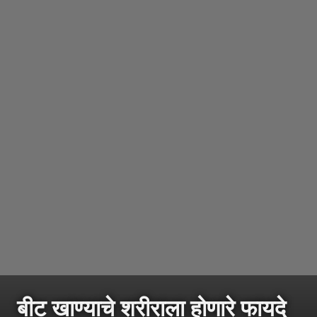
बीट खाण्याचे शरीराला होणारे फायदे