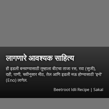
लागणारे आवश्यक साहित्य
ही इडली बनवण्यासाठी तुम्हाला बीटचा ताजा रस, रवा (सुजी),
दही, पाणी, चवीनुसार मीठ, तेल आणि इडली मऊ होण्यासाठी 'इनो'
(Eno) लागेल.
Beetroot Idli Recipe
|
Sakal