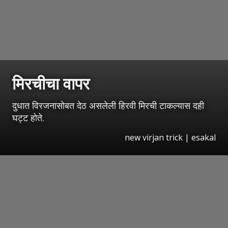
मिरचीचा वापर
दुधात विरजनासोबत देठ असलेली हिरवी मिरची टाकल्यास दही
घट्ट होते.
new virjan trick
|
esakal