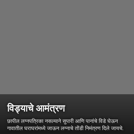
विड्याचे आमंत्रण
छापील लग्नपत्रिका नसल्याने सुपारी आणि पानांचे विडे घेऊन
गावातील घराघरांमध्ये जाऊन लग्नाचे तोंडी निमंत्रण दिले जायचे.