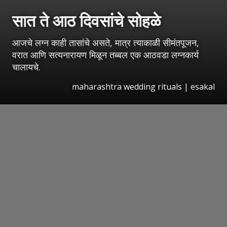
सात ते आठ दिवसांचे सोहळे
आजचे लग्न काही तासांचे असते, मात्र त्याकाळी सीमंतपूजन,
वरात आणि सत्यनारायण मिळून तब्बल एक आठवडा लग्नकार्य
चालायचे.
maharashtra wedding rituals
|
esakal