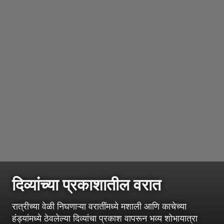
दिव्यांच्या प्रकाशातील वरात
रात्रीच्या वेळी निघणाऱ्या वरातींमध्ये मशाली आणि काचेच्या
हंड्यांमध्ये ठेवलेल्या दिव्यांचा प्रकाश वापरून भव्य शोभायात्रा