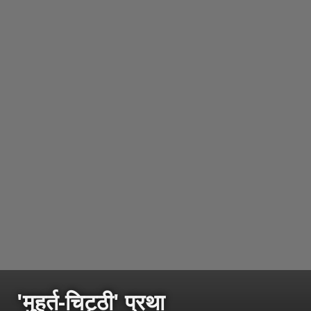
'मुहूर्त-चिट्ठी' प्रथा