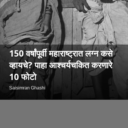
150 वर्षांपूर्वी महाराष्ट्रात लग्न कसे
व्हायचे? पाहा आश्चर्यचकित करणारे
10 फोटो
Saisimran Ghashi