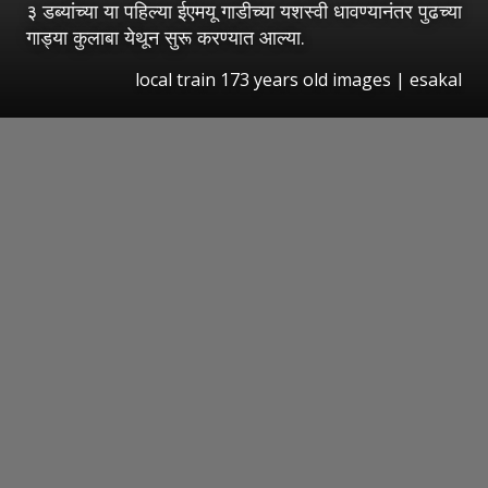
३ डब्यांच्या या पहिल्या ईएमयू गाडीच्या यशस्वी धावण्यानंतर पुढच्या
गाड्या कुलाबा येथून सुरू करण्यात आल्या.
local train 173 years old images
|
esakal