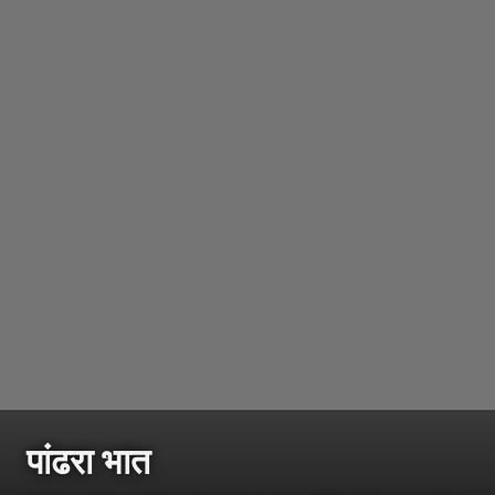
पांढरा भात