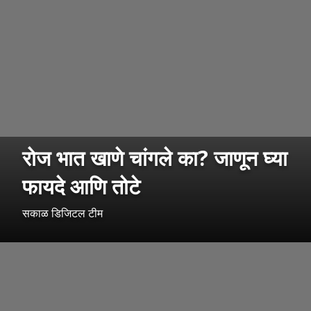
रोज भात खाणे चांगले का? जाणून घ्या
फायदे आणि तोटे
सकाळ डिजिटल टीम