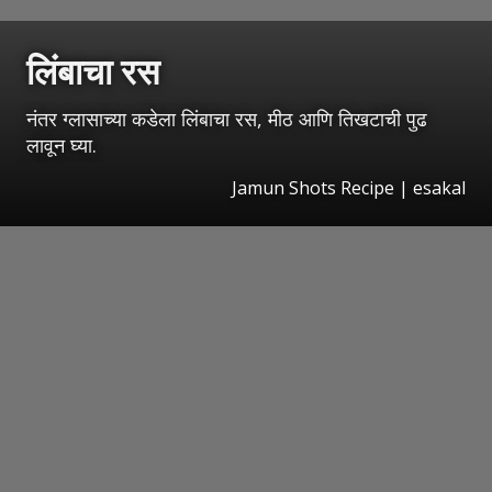
लिंबाचा रस
नंतर ग्लासाच्या कडेला लिंबाचा रस, मीठ आणि तिखटाची पुढ
लावून घ्या.
Jamun Shots Recipe
|
esakal