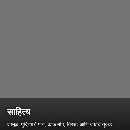
साहित्य
जांभूळ, पुदिन्याचे पानं, काळं मीठ, तिखट आणि बर्फाचे तुकडे