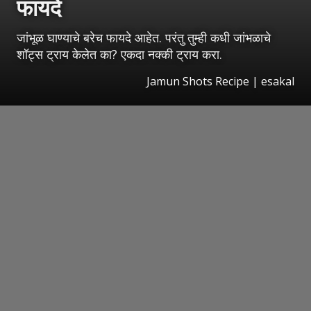
फायदे
जांभूळ घाण्याचे बरेच फायदे आहेत. परंतु तुम्ही कधी जांभळाचे
शॉट्स ट्राय केलेत का? एकदा नक्की ट्राय करा.
Jamun Shots Recipe
|
esakal