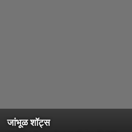
जांभूळ शॉट्स