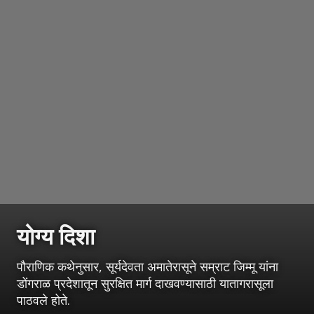
योग्य दिशा
पौराणिक कथेनुसार, सूर्यदेवता अमातेरासूने सम्राट जिम्मू यांना
डोंगराळ प्रदेशातून सुरक्षित मार्ग दाखवण्यासाठी यातागरासूला
पाठवले होते.