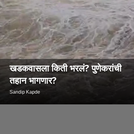
खडकवासला किती भरलं? पुणेकरांची
तहान भागणार?
Sandip Kapde