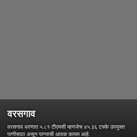
वरसगाव
वरसगाव धरणात ५.८१ टीएमसी म्हणजेच ४५.३६ टक्के उपयुक्त
पाणीसाठा असून पाण्याची आवक कायम आहे.