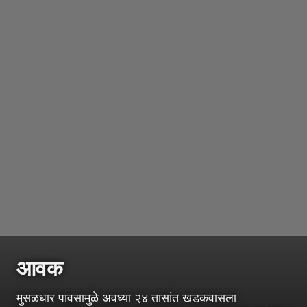
आवक
मुसळधार पावसामुळे अवघ्या २४ तासांत खडकवासला