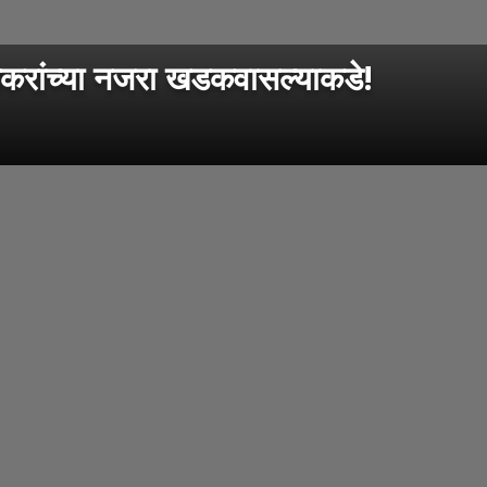
ेकरांच्या नजरा खडकवासल्याकडे!