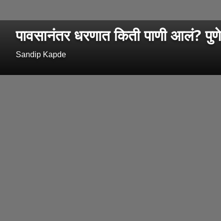
पावसानंतर धरणात किती पाणी आलं? पुण
Sandip Kapde